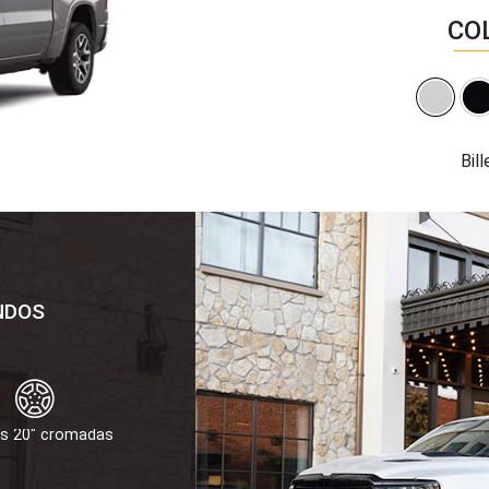
CO
Bill
NDOS
as 20" cromadas