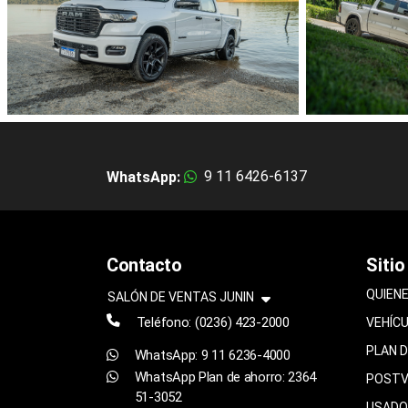
9 11 6426-6137
WhatsApp:
Contacto
Sitio
QUIEN
SALÓN DE VENTAS JUNIN
Teléfono:
(0236) 423-2000
VEHÍC
PLAN 
WhatsApp: 9 11 6236-4000
WhatsApp Plan de ahorro: 2364
POSTV
51-3052
USADO