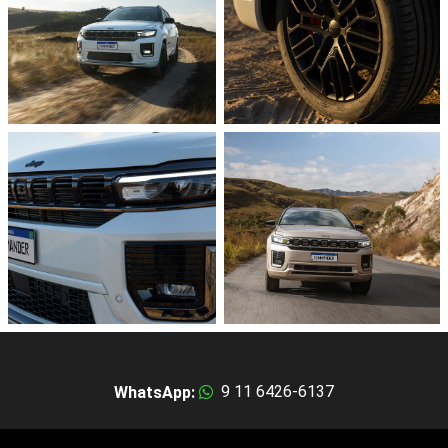
Motor 1.3 Turbo 175 cv | 270
Rodado 18''
Nm
Caja AT6​
Tracción 4x2​
Multimedia Uconnect 10”​
7 plazas