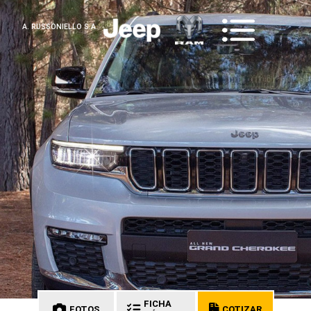
A. RUSSONIELLO S.A.
FICHA
FOTOS
COTIZAR